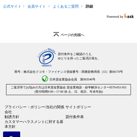
公式サイト
会員サイト
よくあるご質問
詳細
ページの先頭へ
貸付条件をご確認のうえ、
ゆとりを持ったご返済計画を。
商号：株式会社ドコモ・ファイナンス
登録番号：関東財務局長（15）第00170号
日本貸金業協会会員 第003540号
ご返済等でお悩みの方は
日本貸金業協会 貸金業相談・紛争解決センター
0570-051-051
(受付時間9:00～17:00 休:土、日、祝日、年末年始)
プライバシー・ポリシー/当社の関係
サイトポリシー
会社
勧誘方針
貸付条件表
カスタマーハラスメントに対する基
本方針