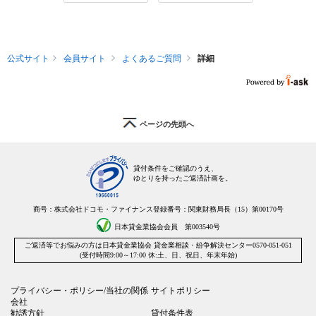
公式サイト
会員サイト
よくあるご質問
詳細
ページの先頭へ
貸付条件をご確認のうえ、
ゆとりを持ったご返済計画を。
商号：株式会社ドコモ・ファイナンス
登録番号：関東財務局長（15）第00170号
日本貸金業協会会員 第003540号
ご返済等でお悩みの方は
日本貸金業協会 貸金業相談・紛争解決センター
0570-051-051
(受付時間9:00～17:00 休:土、日、祝日、年末年始)
プライバシー・ポリシー/当社の関係
サイトポリシー
会社
勧誘方針
貸付条件表