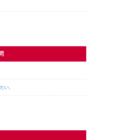
問
たい。