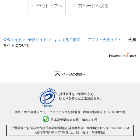
FAQトップへ
前ページへ戻る
公式サイト
会員サイト
よくあるご質問
アプリ・会員サイト
会員
サイトについて
ページの先頭へ
貸付条件をご確認のうえ、
ゆとりを持ったご返済計画を。
商号：株式会社ドコモ・ファイナンス
登録番号：関東財務局長（15）第00170号
日本貸金業協会会員 第003540号
ご返済等でお悩みの方は
日本貸金業協会 貸金業相談・紛争解決センター
0570-051-051
(受付時間9:00～17:00 休:土、日、祝日、年末年始)